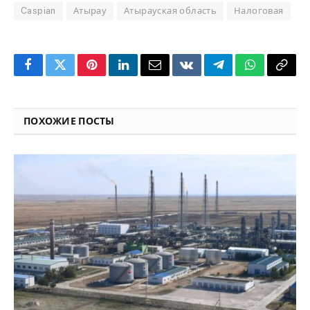
Caspian
Атырау
Атырауская область
Налоговая
Facebook
Twitter
Pinterest
LinkedIn
Email
VKontakte
Telegram
WhatsApp
Copy
Link
ПОХОЖИЕ ПОСТЫ