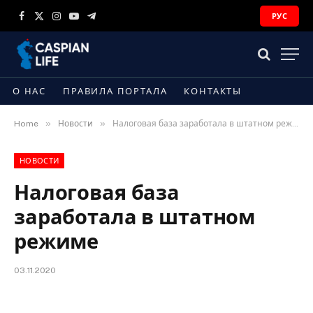
РУС
Facebook
X
Instagram
YouTube
Telegram
(Twitter)
О НАС
ПРАВИЛА ПОРТАЛА
КОНТАКТЫ
»
»
Home
Новости
Налоговая база заработала в штатном режиме
НОВОСТИ
Налоговая база
заработала в штатном
режиме
03.11.2020