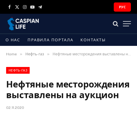
РУС
Facebook
X
Instagram
YouTube
Telegram
(Twitter)
О НАС
ПРАВИЛА ПОРТАЛА
КОНТАКТЫ
»
»
Home
Нефть-газ
Нефтяные месторождения выставлены на аукцион
НЕФТЬ-ГАЗ
Нефтяные месторождения
выставлены на аукцион
02.11.2020