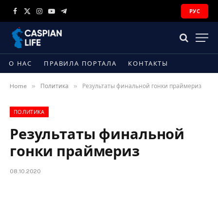
РУС
Facebook
X
Instagram
YouTube
Telegram
(Twitter)
О НАС
ПРАВИЛА ПОРТАЛА
КОНТАКТЫ
»
»
Home
Политика
Результаты финальной гонки праймериз
ПОЛИТИКА
Результаты финальной
гонки праймериз
08.10.2020