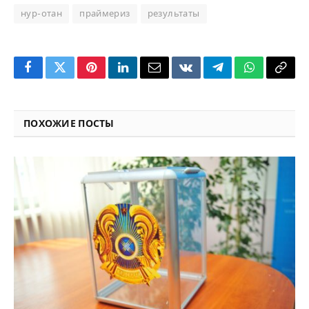
нур-отан
праймериз
результаты
Facebook
Twitter
Pinterest
LinkedIn
Email
VKontakte
Telegram
WhatsApp
Copy
Link
ПОХОЖИЕ ПОСТЫ