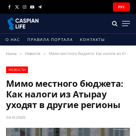
РУС
Facebook
X
Instagram
YouTube
Telegram
(Twitter)
О НАС
ПРАВИЛА ПОРТАЛА
КОНТАКТЫ
»
»
Home
Новости
Мимо местного бюджета: Как налоги из Атырау уходят в другие регионы
НОВОСТИ
Мимо местного бюджета:
Как налоги из Атырау
уходят в другие регионы
04.10.2025