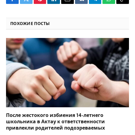
Facebook
Twitter
Pinterest
LinkedIn
Email
VKontakte
Telegram
WhatsApp
Copy
Link
ПОХОЖИЕ ПОСТЫ
После жестокого избиения 14-летнего
школьника в Актау к ответственности
привлекли родителей подозреваемых