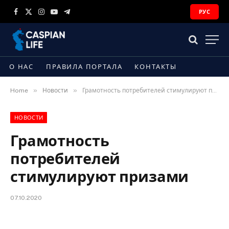
РУС
Facebook
X
Instagram
YouTube
Telegram
(Twitter)
О НАС
ПРАВИЛА ПОРТАЛА
КОНТАКТЫ
»
»
Home
Новости
Грамотность потребителей стимулируют призами
НОВОСТИ
Грамотность
потребителей
стимулируют призами
07.10.2020