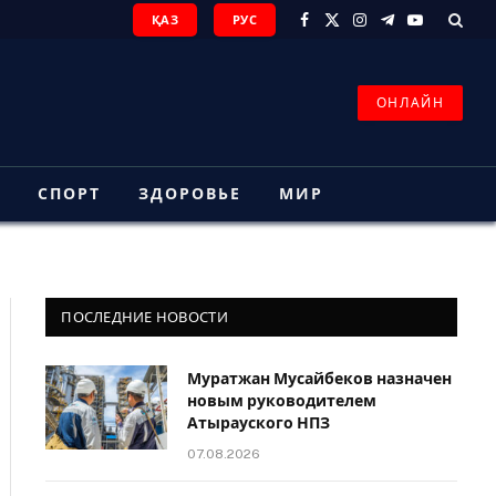
ҚАЗ
РУС
Facebook
X
Instagram
Telegram
YouTube
(Twitter)
ОНЛАЙН
З
СПОРТ
ЗДОРОВЬЕ
МИР
ПОСЛЕДНИЕ НОВОСТИ
Муратжан Мусайбеков назначен
новым руководителем
Атырауского НПЗ
07.08.2026