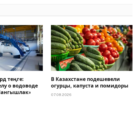
рд теңге:
В Казахстане подешевели
елу о водоводе
огурцы, капуста и помидоры
 Мангышлак»
07.08.2026