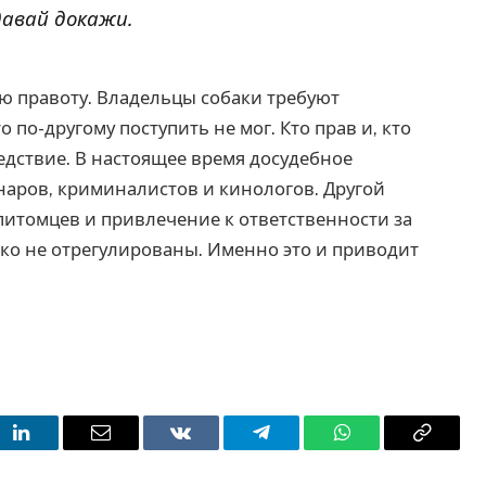
давай докажи.
ю правоту. Владельцы собаки требуют
то по-другому поступить не мог. Кто прав и, кто
ледствие. В настоящее время досудебное
аров, криминалистов и кинологов. Другой
питомцев и привлечение к ответственности за
тко не отрегулированы. Именно это и приводит
t
LinkedIn
Email
VKontakte
Telegram
WhatsApp
Copy
Link