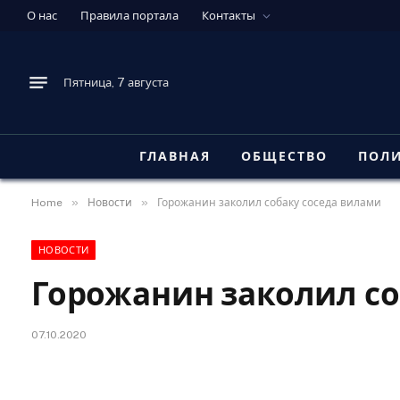
О нас
Правила портала
Контакты
Пятница, 7 августа
ГЛАВНАЯ
ОБЩЕСТВО
ПОЛ
»
»
Home
Новости
Горожанин заколил собаку соседа вилами
НОВОСТИ
Горожанин заколил со
07.10.2020