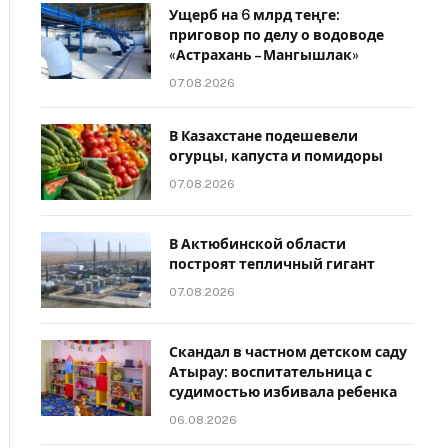
Ущерб на 6 млрд теңге:
приговор по делу о водоводе
«Астрахань – Мангышлак»
07.08.2026
В Казахстане подешевели
огурцы, капуста и помидоры
07.08.2026
В Актюбинской области
построят тепличный гигант
07.08.2026
Скандал в частном детском саду
Атырау: воспитательница с
судимостью избивала ребенка
06.08.2026