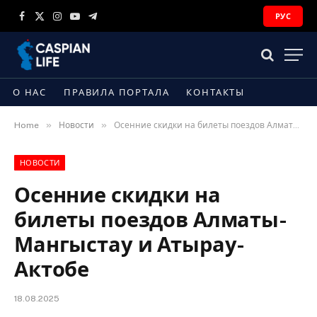
РУС
Facebook
X
Instagram
YouTube
Telegram
(Twitter)
О НАС
ПРАВИЛА ПОРТАЛА
КОНТАКТЫ
»
»
Home
Новости
Осенние скидки на билеты поездов Алматы-Мангыстау и Атырау-Актобе
НОВОСТИ
Осенние скидки на
билеты поездов Алматы-
Мангыстау и Атырау-
Актобе
18.08.2025