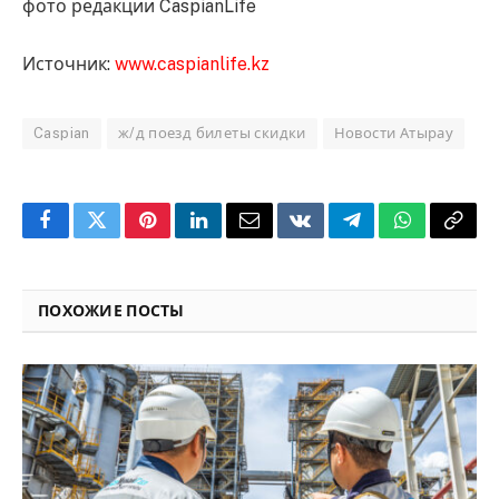
фото редакции CaspianLife
Источник:
www.caspianlife.kz
Caspian
ж/д поезд билеты скидки
Новости Атырау
Facebook
Twitter
Pinterest
LinkedIn
Email
VKontakte
Telegram
WhatsApp
Copy
Link
ПОХОЖИЕ ПОСТЫ