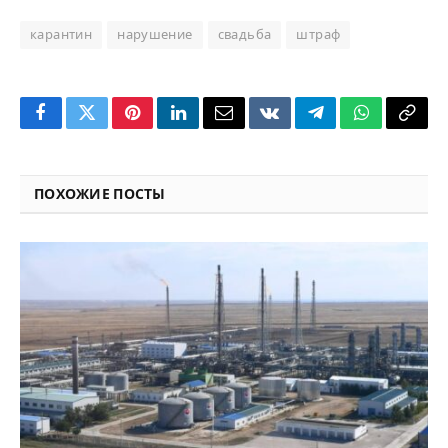
карантин
нарушение
свадьба
штраф
Facebook
Twitter
Pinterest
LinkedIn
Email
VKontakte
Telegram
WhatsApp
Copy
Link
ПОХОЖИЕ ПОСТЫ