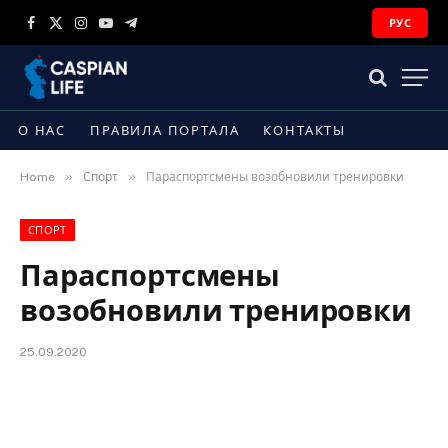
РУС
Facebook
X
Instagram
YouTube
Telegram
(Twitter)
О НАС
ПРАВИЛА ПОРТАЛА
КОНТАКТЫ
»
»
Home
Спорт
Параспортсмены возобновили тренировки
СПОРТ
Параспортсмены
возобновили тренировки
25.09.2020