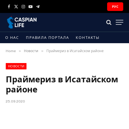
РУС
Facebook
X
Instagram
YouTube
Telegram
(Twitter)
О НАС
ПРАВИЛА ПОРТАЛА
КОНТАКТЫ
»
»
Home
Новости
Праймериз в Исатайском районе
НОВОСТИ
Праймериз в Исатайском
районе
25.09.2020