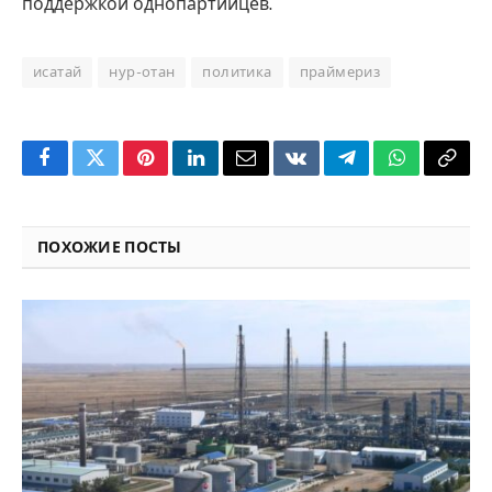
поддержкой однопартийцев.
исатай
нур-отан
политика
праймериз
Facebook
Twitter
Pinterest
LinkedIn
Email
VKontakte
Telegram
WhatsApp
Copy
Link
ПОХОЖИЕ ПОСТЫ