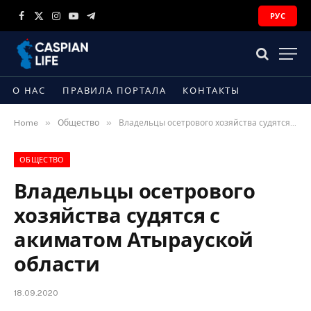
РУС
Facebook
X
Instagram
YouTube
Telegram
(Twitter)
О НАС
ПРАВИЛА ПОРТАЛА
КОНТАКТЫ
»
»
Home
Общество
Владельцы осетрового хозяйства судятся с акиматом Атырауской области
ОБЩЕСТВО
Владельцы осетрового
хозяйства судятся с
акиматом Атырауской
области
18.09.2020