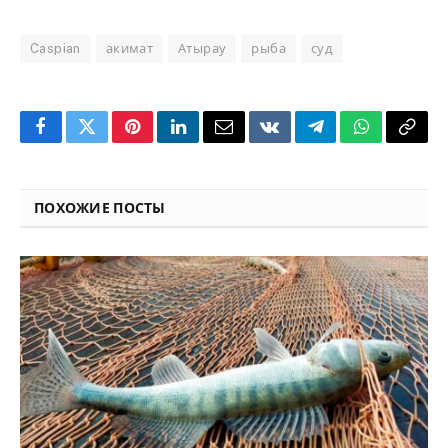
Caspian
акимат
Атырау
рыба
суд
Facebook
Twitter
Pinterest
LinkedIn
Email
VKontakte
Telegram
WhatsApp
Copy
Link
ПОХОЖИЕ ПОСТЫ