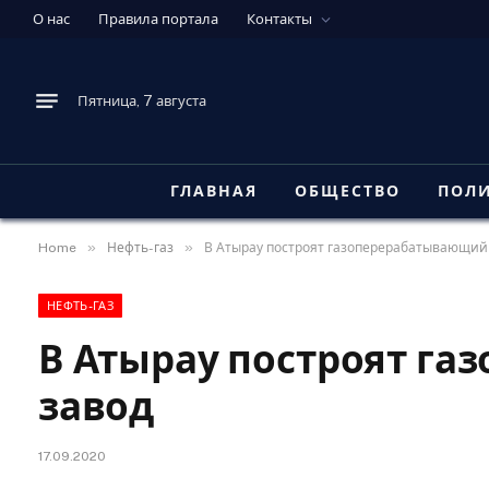
О нас
Правила портала
Контакты
Пятница, 7 августа
ГЛАВНАЯ
ОБЩЕСТВО
ПОЛ
»
»
Home
Нефть-газ
В Атырау построят газоперерабатывающий
НЕФТЬ-ГАЗ
В Атырау построят г
завод
17.09.2020