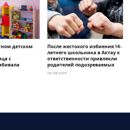
тном детском
После жестокого избиения 14-
летнего школьника в Актау к
ца с
ответственности привлекли
збивала
родителей подозреваемых
06.08.2026