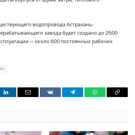
существующего водопровода Астрахань-
ерабатывающего завода будет создано до 2500
эксплуатации — около 600 постоянных рабочих
во
t
LinkedIn
Email
VKontakte
Telegram
WhatsApp
Copy
Link