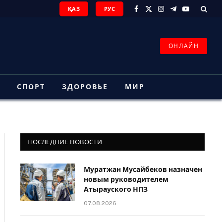
ҚАЗ
РУС
Facebook
X
Instagram
Telegram
YouTube
(Twitter)
ОНЛАЙН
З
СПОРТ
ЗДОРОВЬЕ
МИР
ПОСЛЕДНИЕ НОВОСТИ
Муратжан Мусайбеков назначен
новым руководителем
Атырауского НПЗ
07.08.2026