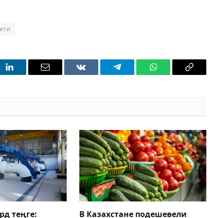
ети
t
LinkedIn
Email
VKontakte
Telegram
WhatsApp
Copy
Link
рд теңге:
В Казахстане подешевели