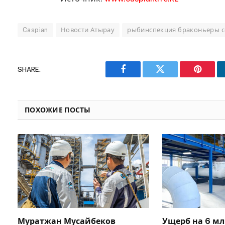
Caspian
Новости Атырау
рыбинспекция браконьеры с
SHARE.
Facebook
Twitter
Pinteres
ПОХОЖИЕ ПОСТЫ
Муратжан Мусайбеков
Ущерб на 6 мл