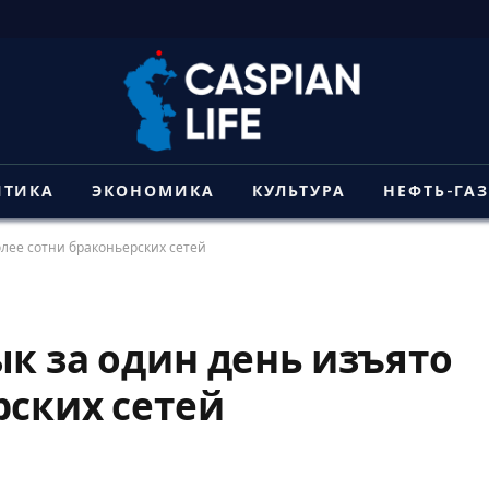
ИТИКА
ЭКОНОМИКА
КУЛЬТУРА
НЕФТЬ-ГА
олее сотни браконьерских сетей
ык за один день изъято
рских сетей