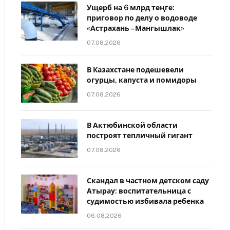
Ущерб на 6 млрд теңге:
приговор по делу о водоводе
«Астрахань – Мангышлак»
07.08.2026
В Казахстане подешевели
огурцы, капуста и помидоры
07.08.2026
В Актюбинской области
построят тепличный гигант
07.08.2026
Скандал в частном детском саду
Атырау: воспитательница с
судимостью избивала ребенка
06.08.2026