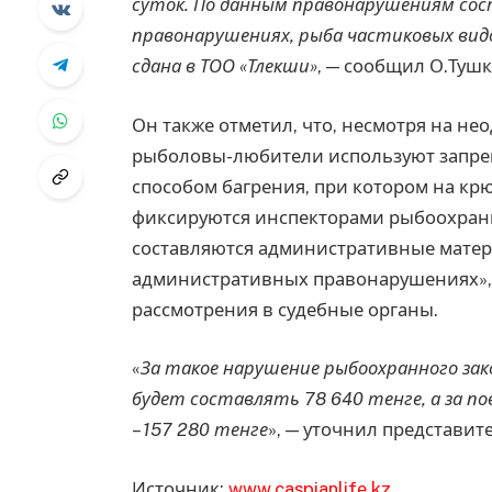
суток. По данным правонарушениям со
правонарушениях, рыба частиковых видов
сдана в ТОО «Тлекши»
, — сообщил О.Тушк
Он также отметил, что, несмотря на н
рыболовы-любители используют запре
способом багрения, при котором на кр
фиксируются инспекторами рыбоохраны
составляются административные матери
административных правонарушениях», 
рассмотрения в судебные органы.
«
За такое нарушение рыбоохранного з
будет составлять 78 640 тенге, а за п
– 157 280 тенге
», — уточнил представит
Источник:
www.caspianlife.kz