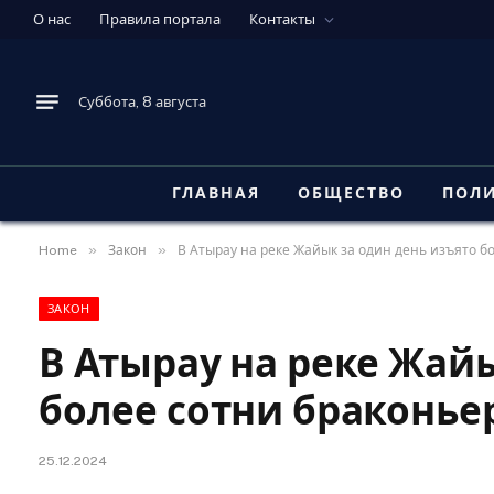
О нас
Правила портала
Контакты
Суббота, 8 августа
ГЛАВНАЯ
ОБЩЕСТВО
ПОЛ
»
»
Home
Закон
В Атырау на реке Жайык за один день изъято б
ЗАКОН
В Атырау на реке Жай
более сотни браконье
25.12.2024