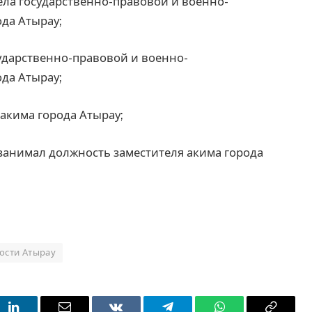
дела государственно-правовой и военно-
да Атырау;
осударственно-правовой и военно-
да Атырау;
а акима города Атырау;
занимал должность заместителя акима города
ости Атырау