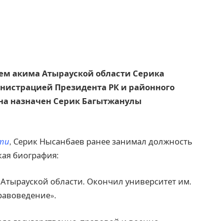
ием акима Атырауской области Серика
нистрацией Президента РК и районного
на назначен Серик Багытжанулы
сти
, Серик Нысанбаев ранее занимал должность
кая биография:
 Атырауской области. Окончил университет им.
равоведение».