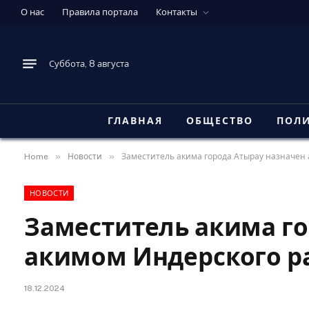
О нас
Правила портала
Контакты
Суббота, 8 августа
ГЛАВНАЯ
ОБЩЕСТВО
ПОЛ
»
»
Home
Новости
Заместитель акима города Атырау назначен
НОВОСТИ
Заместитель акима го
акимом Индерского р
18.12.2024