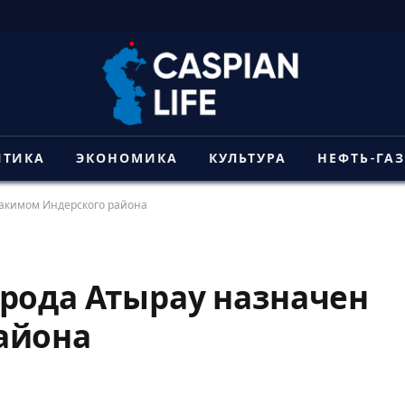
ИТИКА
ЭКОНОМИКА
КУЛЬТУРА
НЕФТЬ-ГА
 акимом Индерского района
рода Атырау назначен
айона