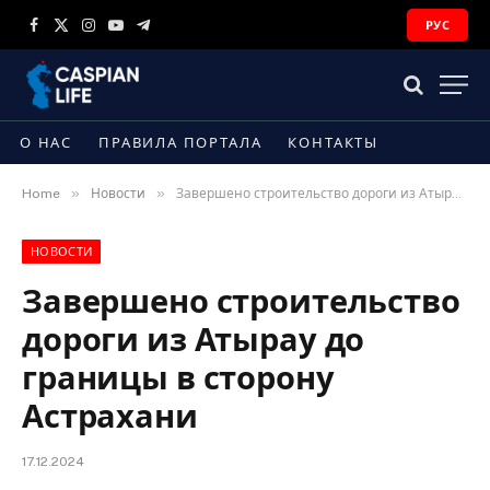
РУС
Facebook
X
Instagram
YouTube
Telegram
(Twitter)
О НАС
ПРАВИЛА ПОРТАЛА
КОНТАКТЫ
»
»
Home
Новости
Завершено строительство дороги из Атырау до границы в сторону Астрахани
НОВОСТИ
Завершено строительство
дороги из Атырау до
границы в сторону
Астрахани
17.12.2024