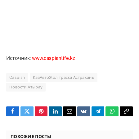
Источник:
www.caspianlife.kz
Caspian
КазАвтоЖол трасса Астрахань
Новости Атырау
Facebook
Twitter
Pinterest
LinkedIn
Email
VKontakte
Telegram
WhatsApp
Copy
Link
ПОХОЖИЕ ПОСТЫ