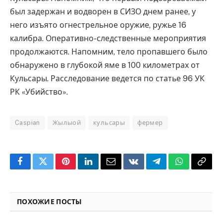
был задержан и водворен в СИЗО днем ранее, у
него изъято огнестрельное оружие, ружье 16
калибра. Оперативно-следственные мероприятия
продолжаются. Напомним, тело пропавшего было
обнаружено в глубокой яме в 100 километрах от
Кульсары. Расследование ведется по статье 96 УК
РК «Убийство».
Caspian
Жылыой
кульсары
фермер
Facebook
Twitter
Pinterest
LinkedIn
Email
VKontakte
Telegram
WhatsApp
Copy
Link
ПОХОЖИЕ ПОСТЫ