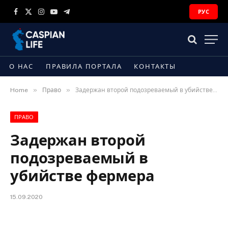
РУС
Facebook
X
Instagram
YouTube
Telegram
(Twitter)
О НАС
ПРАВИЛА ПОРТАЛА
КОНТАКТЫ
»
»
Home
Право
Задержан второй подозреваемый в убийстве фермера
ПРАВО
Задержан второй
подозреваемый в
убийстве фермера
15.09.2020