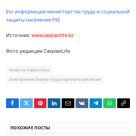
(
по информации министерства труда и социальной
защиты населения РК
)
Источник:
www.caspianlife.kz
Фото редакции CaspianLife
Новости Казахстана
электронная биржа труда зарплаты вакансии
Facebook
Twitter
Pinterest
LinkedIn
Email
VKontakte
Telegram
WhatsApp
Copy
Link
ПОХОЖИЕ ПОСТЫ