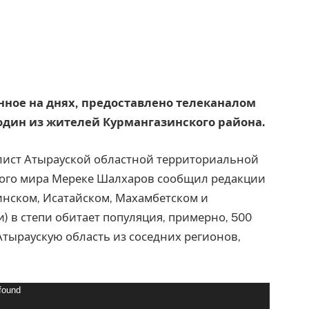
анное на днях, предоставлено телеканалом
 один из жителей Курмангазинского района.
алист Атырауской областной территориальной
ного мира Мереке Шалхаров сообщил редакции
зинском, Исатайском, Махамбетском и
) в степи обитает популяция, примерно, 500
Атыраускую область из соседних регионов,
 found