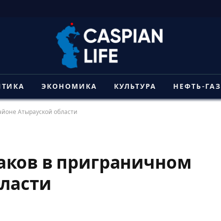
ИТИКА
ЭКОНОМИКА
КУЛЬТУРА
НЕФТЬ-ГА
айоне Атырауской области
аков в приграничном
бласти