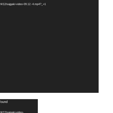
024/12/sajgaki-video-09.12.-4.mp4?_=1
 found
4/12/sajgaki-video-