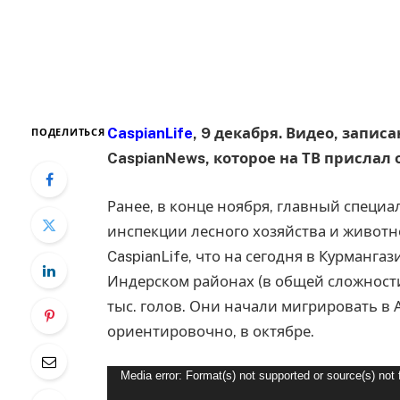
CaspianLife
, 9 декабря. Видео, запис
ПОДЕЛИТЬСЯ
CaspianNews, которое на ТВ прислал
Ранее, в конце ноября, главный специ
инспекции лесного хозяйства и живот
CaspianLife, что на сегодня в Курманга
Индерском районах (в общей сложности
тыс. голов. Они начали мигрировать в 
ориентировочно, в октябре.
Видеоплеер
Media error: Format(s) not supported or source(s) not