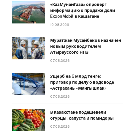
«КазМунайГаза» опроверг
информацию о продаже доли
ExxonMobil в Кашагане
10.08.2026
Муратжан Мусайбеков назначен
новым руководителем
Атырауского НПЗ
07.08.2026
Ущерб на 6 млрд теңге:
приговор по делу о водоводе
«Астрахань – Мангышлак»
07.08.2026
В Казахстане подешевели
огурцы, капуста и помидоры
07.08.2026