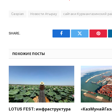
Caspian
Новости Атырау
сайгаки Курмангазинский р
SHARE.
Facebook
Twitter
Pinteres
ПОХОЖИЕ ПОСТЫ
LOTUS FEST: инфраструктура
«КазМунайГаза