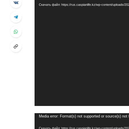
Скачать файл: https://rus.caspianlife.kz/wp-content/uploads/2
Видеоплеер
Media error: Format(s) not supported or source(s) not
Скачать файл: https://rus.caspianlife.kz/wp-content/uploads/202