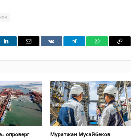
айон
t
LinkedIn
Email
VKontakte
Telegram
WhatsApp
Copy
Link
» опроверг
Муратжан Мусайбеков