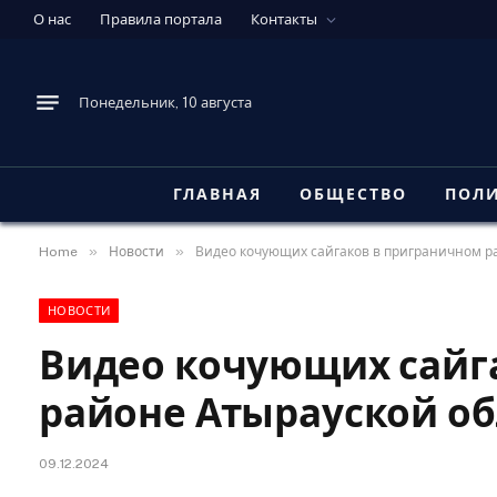
О нас
Правила портала
Контакты
Понедельник, 10 августа
ГЛАВНАЯ
ОБЩЕСТВО
ПОЛ
»
»
Home
Новости
Видео кочующих сайгаков в приграничном р
НОВОСТИ
Видео кочующих сайг
районе Атырауской о
09.12.2024