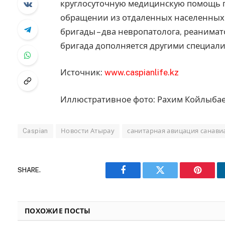
круглосуточную медицинскую помощь п
обращении из отдаленных населенных 
бригады – два невропатолога, реанима
бригада дополняется другими специали
Источник:
www.caspianlife.kz
Иллюстративное фото: Рахим Койлыба
Caspian
Новости Атырау
санитарная авицация санави
SHARE.
Facebook
Twitter
Pinteres
ПОХОЖИЕ ПОСТЫ