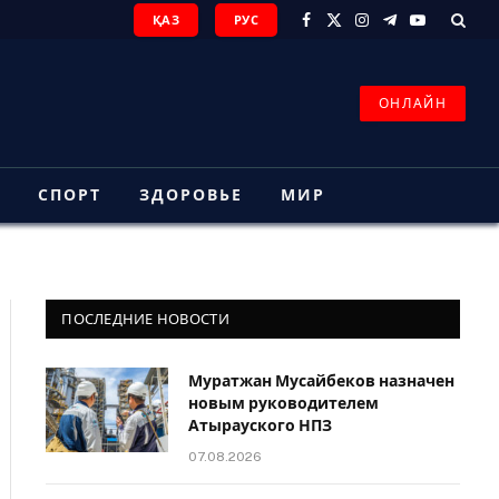
ҚАЗ
РУС
Facebook
X
Instagram
Telegram
YouTube
(Twitter)
ОНЛАЙН
З
СПОРТ
ЗДОРОВЬЕ
МИР
ПОСЛЕДНИЕ НОВОСТИ
Муратжан Мусайбеков назначен
новым руководителем
Атырауского НПЗ
07.08.2026