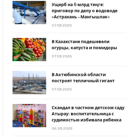
Ущерб на 6 млрд теңге:
приговор по делу о водоводе
«Астрахань – Мангышлак»
07.08.2026
В Казахстане подешевели
огурцы, капуста и помидоры
07.08.2026
В Актюбинской области
построят тепличный гигант
07.08.2026
Скандал в частном детском саду
Атырау: воспитательница с
судимостью избивала ребенка
06.08.2026