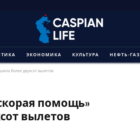
ИТИКА
ЭКОНОМИКА
КУЛЬТУРА
НЕФТЬ-ГА
шила более двухсот вылетов
скорая помощь»
сот вылетов