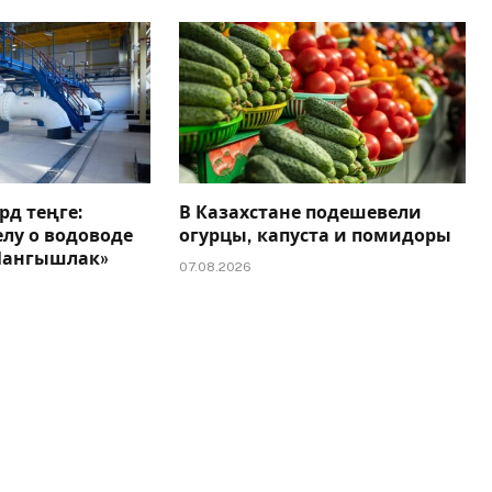
рд теңге:
В Казахстане подешевели
елу о водоводе
огурцы, капуста и помидоры
 Мангышлак»
07.08.2026