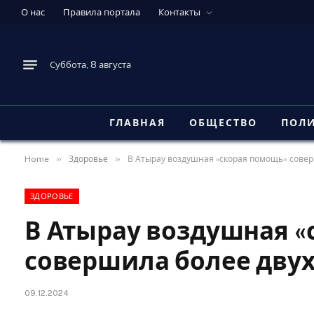
О нас
Правила портала
Контакты
Суббота, 8 августа
ГЛАВНАЯ
ОБЩЕСТВО
ПОЛ
»
»
Home
Здоровье
В Атырау воздушная «скорая помощь» совер
ЗДОРОВЬЕ
В Атырау воздушная «
совершила более двух
09.12.2024