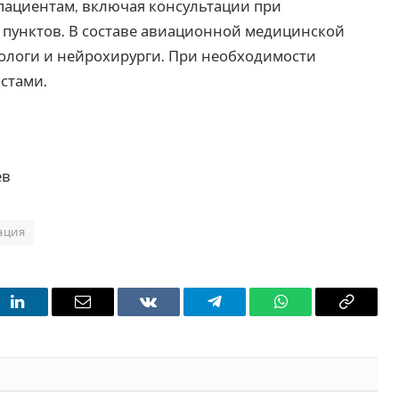
ациентам, включая консультации при
пунктов. В составе авиационной медицинской
тологи и нейрохирурги. При необходимости
стами.
ев
ация
t
LinkedIn
Email
VKontakte
Telegram
WhatsApp
Copy
Link