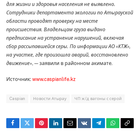
для жизни и здоровья населения не выявлено.
Сотрудники департамента экологии по Атырауской
области проводят проверку на месте
происшествия. Владельцам груза выдано
предписание на устранение нарушений, включая
сбор рассыпавшейся серы. По информации АО «КТЖ»,
на участке, где произошла аварий, восстановлено
движение
», — заявили в районном акимате.
Источник:
www.caspianlife.kz
Caspian
Новости Атырау
ЧП ж/д вагоны с серой
Facebook
Twitter
Pinterest
LinkedIn
Email
VKontakte
Telegram
WhatsApp
Copy
Link