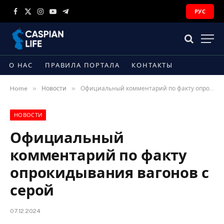
РУС
Facebook
X
Instagram
YouTube
Telegram
(Twitter)
О НАС
ПРАВИЛА ПОРТАЛА
КОНТАКТЫ
»
»
Home
Новости
Официальный комментарий по факту опрокидывания вагонов с серой
НОВОСТИ
Официальный
комментарий по факту
опрокидывания вагонов с
серой
07.12.2024