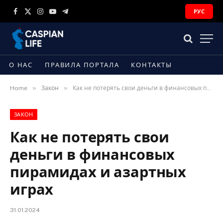
РУС
Facebook
X
Instagram
YouTube
Telegram
(Twitter)
О НАС
ПРАВИЛА ПОРТАЛА
КОНТАКТЫ
»
»
Home
Закон
Как не потерять свои деньги в финансовых пирамидах и азартных играх
ЗАКОН
Как не потерять свои
деньги в финансовых
пирамидах и азартных
играх
31.01.2024