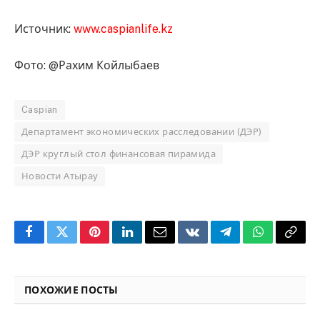
Источник:
www.caspianlife.kz
Фото: @Рахим Койлыбаев
Caspian
Департамент экономических расследовании (ДЭР)
ДЭР круглый стол финансовая пирамида
Новости Атырау
Facebook
Twitter
Pinterest
LinkedIn
Email
VKontakte
Telegram
WhatsApp
Copy
Link
ПОХОЖИЕ ПОСТЫ