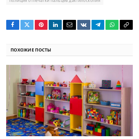
полиция отпечатки пальцев дактилоскопия
Facebook
Twitter
Pinterest
LinkedIn
Email
VKontakte
Telegram
WhatsApp
Copy
Link
ПОХОЖИЕ ПОСТЫ