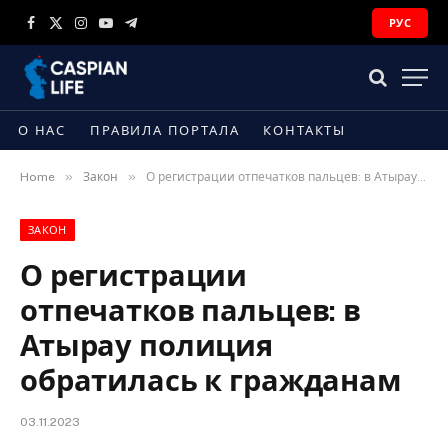
РУС
Facebook
X
Instagram
YouTube
Telegram
(Twitter)
О НАС
ПРАВИЛА ПОРТАЛА
КОНТАКТЫ
»
»
Home
Закон
О регистрации отпечатков пальцев: в Атырау полиция обратилась к гражданам
ЗАКОН
О регистрации
отпечатков пальцев: в
Атырау полиция
обратилась к гражданам
03.11.2023