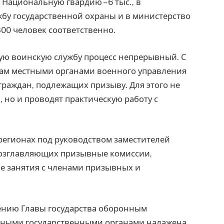
 Национальную гвардию – 6 тыс., в
ужбу государственной охраны и в министерство
00 человек соответственно.
ую воинскую службу процесс непрерывный. С
ам местными органами военного управления
граждан, подлежащих призыву. Для этого не
 но и проводят практическую работу с
регионах под руководством заместителей
 возглавляющих призывные комиссии,
е занятия с членами призывных и
чению Главы государства оборонным
нными государственными органами налажена