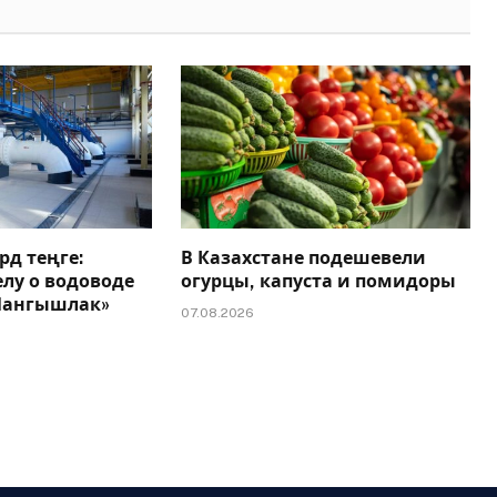
рд теңге:
В Казахстане подешевели
елу о водоводе
огурцы, капуста и помидоры
 Мангышлак»
07.08.2026