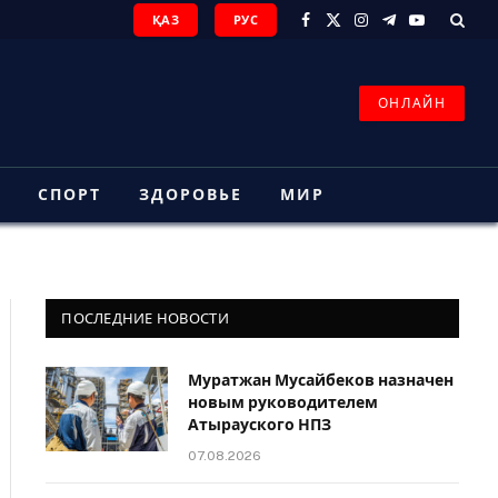
ҚАЗ
РУС
Facebook
X
Instagram
Telegram
YouTube
(Twitter)
ОНЛАЙН
З
СПОРТ
ЗДОРОВЬЕ
МИР
ПОСЛЕДНИЕ НОВОСТИ
Муратжан Мусайбеков назначен
новым руководителем
Атырауского НПЗ
07.08.2026