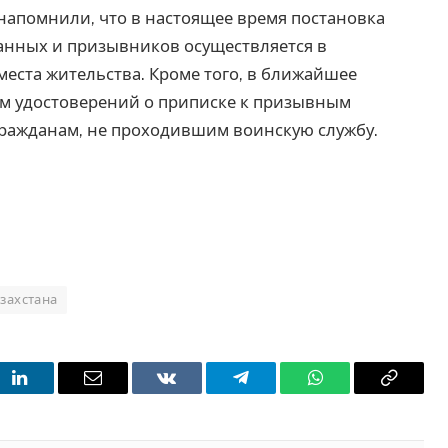
напомнили, что в настоящее время постановка
занных и призывников осуществляется в
еста жительства. Кроме того, в ближайшее
 удостоверений о приписке к призывным
ражданам, не проходившим воинскую службу.
захстана
t
LinkedIn
Email
VKontakte
Telegram
WhatsApp
Copy
Link