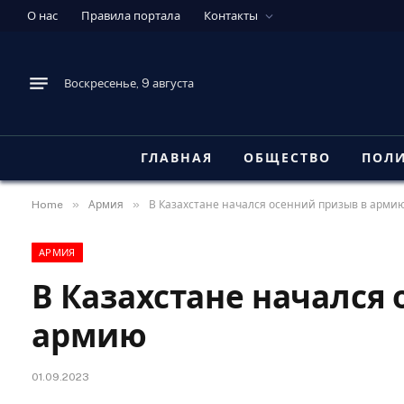
О нас
Правила портала
Контакты
Воскресенье, 9 августа
ГЛАВНАЯ
ОБЩЕСТВО
ПОЛ
»
»
Home
Армия
В Казахстане начался осенний призыв в арми
АРМИЯ
В Казахстане начался
армию
01.09.2023