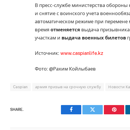
В пресс-службе министерства обороны 
и снятие с воинского учета военнообя
автоматическом режиме при перемене м
время
отменяется
выдача призывникам
участкам и
выдача военных билетов
г
Источник:
www.caspianlife.kz
Фото: @Рахим Койлыбаев
Caspian
армия призыв на срочную службу
Новости Ка
SHARE.
Facebook
Twitter
Pinteres