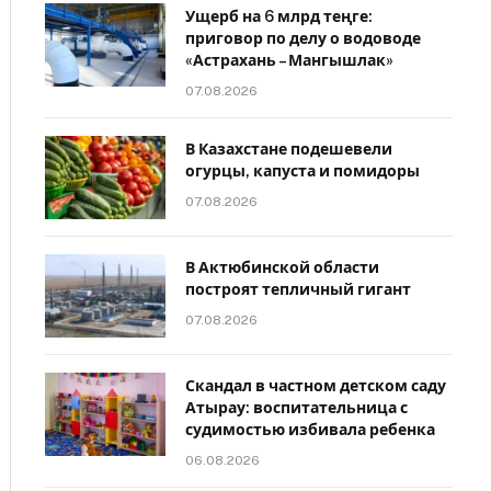
Ущерб на 6 млрд теңге:
приговор по делу о водоводе
«Астрахань – Мангышлак»
07.08.2026
В Казахстане подешевели
огурцы, капуста и помидоры
07.08.2026
В Актюбинской области
построят тепличный гигант
07.08.2026
Скандал в частном детском саду
Атырау: воспитательница с
судимостью избивала ребенка
06.08.2026