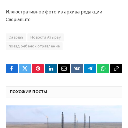
Иллюстративное фото из архива редакции
CaspianLife
Caspian
Новости Атырау
поезд ребенок отравление
Facebook
Twitter
Pinterest
LinkedIn
Email
VKontakte
Telegram
WhatsApp
Copy
Link
ПОХОЖИЕ ПОСТЫ