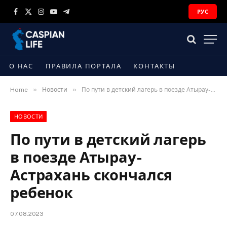
РУС
Facebook
X
Instagram
YouTube
Telegram
(Twitter)
О НАС
ПРАВИЛА ПОРТАЛА
КОНТАКТЫ
»
»
Home
Новости
По пути в детский лагерь в поезде Атырау-Астрахань скончался ребенок
НОВОСТИ
По пути в детский лагерь
в поезде Атырау-
Астрахань скончался
ребенок
07.08.2023