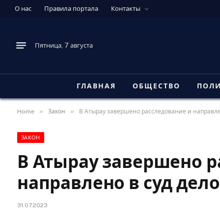
О нас
Правила портала
Контакты
Пятница, 7 августа
ГЛАВНАЯ
ОБЩЕСТВО
ПОЛ
»
»
Home
Закон
В Атырау завершено расследование и направле
ЗАКОН
В Атырау завершено р
направлено в суд дел
31.07.2023