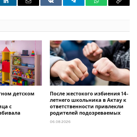
t
LinkedIn
Email
VKontakte
Telegram
WhatsApp
Copy
Link
тном детском
После жестокого избиения 14-
летнего школьника в Актау к
ца с
ответственности привлекли
збивала
родителей подозреваемых
06.08.2026