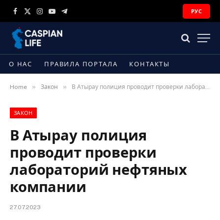
РУС
Facebook
X
Instagram
YouTube
Telegram
(Twitter)
О НАС
ПРАВИЛА ПОРТАЛА
КОНТАКТЫ
»
»
Home
Закон
В Атырау полиция проводит проверки лабораторий нефтяных компании
ЗАКОН
В Атырау полиция
проводит проверки
лабораторий нефтяных
компании
27.07.2023