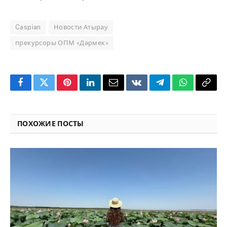
Caspian
Новости Атырау
прекурсоры ОПМ «Дәрмек»
Facebook
Twitter
Pinterest
LinkedIn
Email
VKontakte
Telegram
WhatsApp
Copy
Link
ПОХОЖИЕ ПОСТЫ