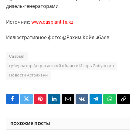
дизель-генераторами.
Источник:
www.caspianlife.kz
Иллюстративное фото: @Рахим Койлыбаев
Caspian
губернатор Астраханской области Игорь Бабушкин
Новости Астрахани
Facebook
Twitter
Pinterest
LinkedIn
Email
VKontakte
Telegram
WhatsApp
Copy
Link
ПОХОЖИЕ ПОСТЫ