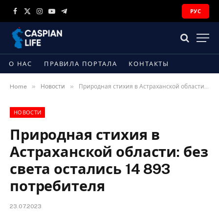
РУС
Facebook
X
Instagram
YouTube
Telegram
(Twitter)
О НАС
ПРАВИЛА ПОРТАЛА
КОНТАКТЫ
»
»
Home
Новости
Природная стихия в Астраханской области: без света остались 14 893 потребителя
НОВОСТИ
Природная стихия в
Астраханской области: без
света остались 14 893
потребителя
23.07.2023