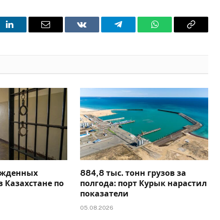
t
LinkedIn
Email
VKontakte
Telegram
WhatsApp
Copy
Link
ужденных
884,8 тыс. тонн грузов за
 Казахстане по
полгода: порт Курык нарастил
показатели
05.08.2026