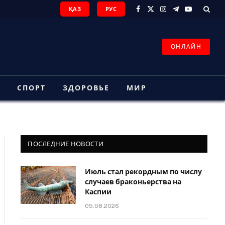
ҚАЗ
РУС
Facebook
X
Instagram
Telegram
YouTube
(Twitter)
ОНЛАЙН
З
СПОРТ
ЗДОРОВЬЕ
МИР
ПОСЛЕДНИЕ НОВОСТИ
Июль стал рекордным по числу
случаев браконьерства на
Каспии
05.08.2026