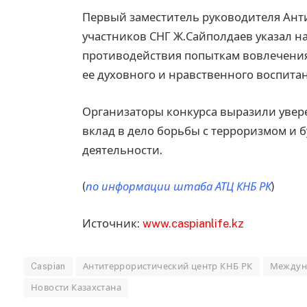
Первый заместитель руководителя Анти
участников СНГ Ж.Сайполдаев указал н
противодействия попыткам вовлечения
ее духовного и нравственного воспита
Организаторы конкурса выразили увере
вклад в дело борьбы с терроризмом и 
деятельности.
(
по информации штаба АТЦ КНБ РК
)
Источник:
www.caspianlife.kz
Caspian
Антитеррористический центр КНБ РК
Междуна
Новости Казахстана