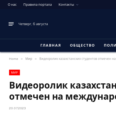
О нас
Правила портала
Контакты
Четверг, 6 августа
ГЛАВНАЯ
ОБЩЕСТВО
ПОЛ
»
»
Home
Мир
Видеоролик казахстанских студентов отмечен н
МИР
Видеоролик казахстан
отмечен на междунар
20.07.2023