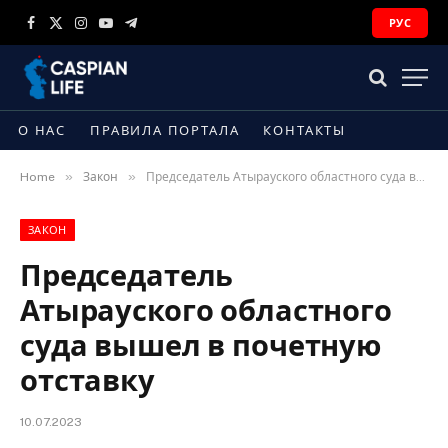
РУС
Facebook
X
Instagram
YouTube
Telegram
(Twitter)
О НАС
ПРАВИЛА ПОРТАЛА
КОНТАКТЫ
»
»
Home
Закон
Председатель Атырауского областного суда вышел в почетную отставку
ЗАКОН
Председатель
Атырауского областного
суда вышел в почетную
отставку
10.07.2023