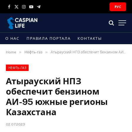
РУС
Facebook
X
Instagram
YouTube
Telegram
(Twitter)
О НАС
ПРАВИЛА ПОРТАЛА
КОНТАКТЫ
»
»
Home
Нефть-газ
Атырауский НПЗ обеспечит бензином АИ-95 южные регионы Казахстана
НЕФТЬ-ГАЗ
Атырауский НПЗ
обеспечит бензином
АИ-95 южные регионы
Казахстана
02.07.2023