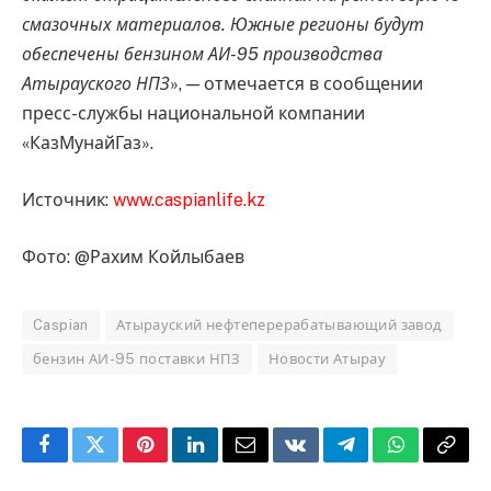
смазочных материалов. Южные регионы будут
обеспечены бензином АИ-95 производства
Атырауского НПЗ
», — отмечается в сообщении
пресс-службы национальной компании
«КазМунайГаз».
Источник:
www.caspianlife.kz
Фото: @Рахим Койлыбаев
Caspian
Атырауский нефтеперерабатывающий завод
бензин АИ-95 поставки НПЗ
Новости Атырау
Facebook
Twitter
Pinterest
LinkedIn
Email
VKontakte
Telegram
WhatsApp
Copy