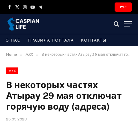
РУС
Facebook
X
Instagram
YouTube
Telegram
(Twitter)
О НАС
ПРАВИЛА ПОРТАЛА
КОНТАКТЫ
»
»
Home
ЖКХ
В некоторых частях Атырау 29 мая отключат горячую воду (адреса)
ЖКХ
В некоторых частях
Атырау 29 мая отключат
горячую воду (адреса)
25.05.2023