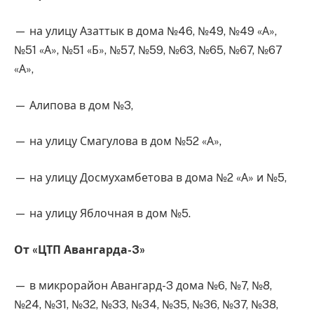
— на улицу Азаттык в дома №46, №49, №49 «А»,
№51 «А», №51 «Б», №57, №59, №63, №65, №67, №67
«А»,
— Алипова в дом №3,
— на улицу Смагулова в дом №52 «А»,
— на улицу Досмухамбетова в дома №2 «А» и №5,
— на улицу Яблочная в дом №5.
От «ЦТП Авангарда-3»
— в микрорайон Авангард-3 дома №6, №7, №8,
№24, №31, №32, №33, №34, №35, №36, №37, №38,