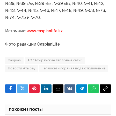
№39, №39 «А», №39 «Б», №39 «В», №40, №41, №42,
№43, №44, №45, №46, №47, №48, №49, №53, №73,
№74, №75 и №76.
Источник:
www.caspianlife.kz
Фото редакции CaspianLife
Caspian
АО "Атырауские тепловые сети"
Новости Атырау
Теплосети горячая вода отключение
Facebook
Twitter
Pinterest
LinkedIn
Email
VKontakte
Telegram
WhatsApp
Copy
Link
ПОХОЖИЕ ПОСТЫ