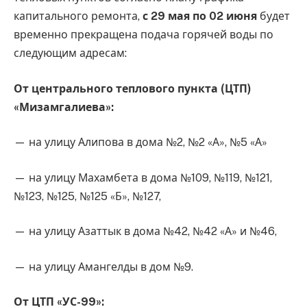
капитального ремонта,
с 29 мая по 02 июня
будет
временно прекращена подача горячей воды по
следующим адресам:
От центрального теплового пункта (ЦТП)
«Мизамгалиева»:
— на улицу Алипова в дома №2, №2 «А», №5 «А»
— на улицу Махамбета в дома №109, №119, №121,
№123, №125, №125 «Б», №127,
— на улицу Азаттык в дома №42, №42 «А» и №46,
— на улицу Амангелды в дом №9.
От ЦТП «УС-99»: