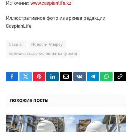
Источник:
www.caspianlife.kz
Иллюстративное фото из архива редакции
CaspianLife
Caspian
Новости Атырау
полиция спасение попытка суицид
Facebook
Twitter
Pinterest
LinkedIn
Email
VKontakte
Telegram
WhatsApp
Copy
Link
ПОХОЖИЕ ПОСТЫ