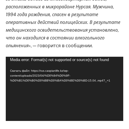
расположенных в микрорайоне Нурсая. Мужчина,
1994 года рождения, спасен в результате
оперативных действий полицейских. В результате
медицинского освидетельствования установлено,
что он находился в состоянии алкогольного
опьянения
», — говорится в сообщении.
Видеоплеер
Media error: Format(s) not supported or source(s) not found
Скачать файл: https://rus.caspianlife.kz/wp-
content/uploads/2023/04/%D0%94%D0%9F-
%D0%B1%D0%B0%D0%BB%D0%BA%D0%BE%D0%BD-15.04..mp4?_=1