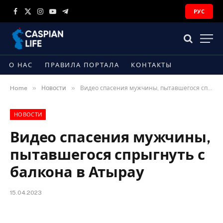
РУС
Facebook
X
Instagram
YouTube
Telegram
(Twitter)
О НАС
ПРАВИЛА ПОРТАЛА
КОНТАКТЫ
»
»
Home
Новости
Видео спасения мужчины, пытавшегося спрыгнуть с балкона в Атырау
НОВОСТИ
Видео спасения мужчины,
пытавшегося спрыгнуть с
балкона в Атырау
15.04.2023