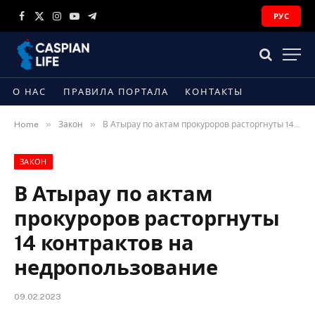
РУС
Facebook
X
Instagram
YouTube
Telegram
(Twitter)
О НАС
ПРАВИЛА ПОРТАЛА
КОНТАКТЫ
»
»
Home
Закон
В Атырау по актам прокуроров расторгнуты 14 контрактов на недропользование
ЗАКОН
В Атырау по актам
прокуроров расторгнуты
14 контрактов на
недропользование
09.02.2023