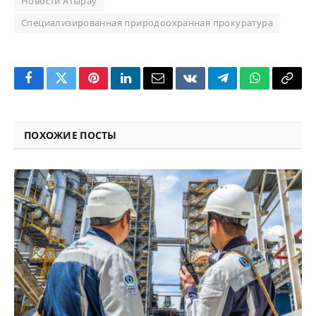
Новости Атырау
Специализированная природоохранная прокуратура
Facebook
Twitter
Pinterest
LinkedIn
Email
VKontakte
Telegram
WhatsApp
Copy
Link
ПОХОЖИЕ ПОСТЫ