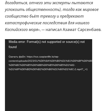
догадаться, отчего эти эксперты пытаются
успокоить общественность), тогда как мировое
сообщество бьёт тревогу и предрекают
катастрофические последствия для нашего
Каспийского моря
», — написал Азамат Сарсенбаев.
Видеоплеер
Media error: Format(s) not supported or source(s) not
found
Скачать файл: https://rus.caspianlife.kz/wp-
content/uploads/2023/01/%D0%9A%D0%B0%D1%81%D0%BF%D0%B8%D0%B9-
%D0%BC%D0%B5%D0%BB%D0%B5%D0%B5%D1%82-
%D1%8F%D0%BD%D0%B2%D0%B0%D1%80%D1%8C-2.mp4?_=1