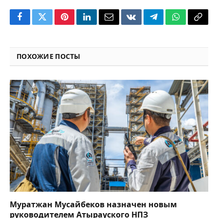
Facebook
Twitter
Pinterest
LinkedIn
Email
VKontakte
Telegram
WhatsApp
Copy
Link
ПОХОЖИЕ ПОСТЫ
Муратжан Мусайбеков назначен новым
руководителем Атырауского НПЗ