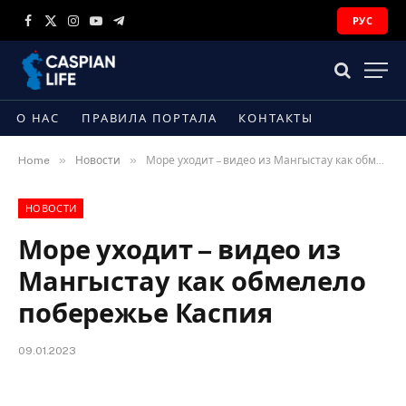
РУС
Facebook
X
Instagram
YouTube
Telegram
(Twitter)
О НАС
ПРАВИЛА ПОРТАЛА
КОНТАКТЫ
»
»
Home
Новости
Море уходит – видео из Мангыстау как обмелело побережье Каспия
НОВОСТИ
Море уходит – видео из
Мангыстау как обмелело
побережье Каспия
09.01.2023