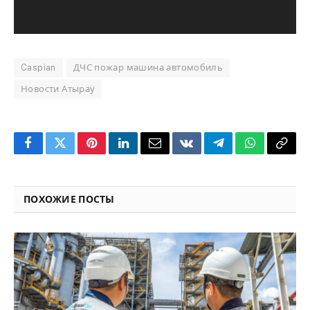
Caspian
ДЧС пожар машина автомобиль
Новости Атырау
Facebook
Twitter
Pinterest
LinkedIn
Email
VKontakte
Telegram
WhatsApp
Copy
Link
ПОХОЖИЕ ПОСТЫ