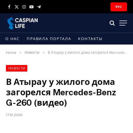
РУС
Facebook
X
Instagram
YouTube
Telegram
(Twitter)
О НАС
ПРАВИЛА ПОРТАЛА
КОНТАКТЫ
»
»
Home
Новости
В Атырау у жилого дома загорелся Mercedes-Benz G-260 (видео)
НОВОСТИ
В Атырау у жилого дома
загорелся Mercedes-Benz
G-260 (видео)
17.12.2022