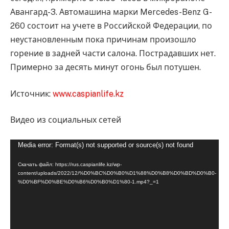
Авангард-3. Автомашина марки Mercedes-Benz G-
260 состоит на учете в Российской Федерации, по
неустановленным пока причинам произошло
горение в задней части салона. Пострадавших нет.
Примерно за десять минут огонь был потушен.
Источник:
www.caspianlife.kz
Видео из социальных сетей
Видеоплеер
Media error: Format(s) not supported or source(s) not found
Скачать файл: https://rus.caspianlife.kz/wp-
content/uploads/2022/12/%D0%BC%D0%B0%D1%88%D0%B8%D0%BD%D0%B0-
%D0%BF%D0%BE%D0%B6%D0%B0%D1%80-1.mp4?_=1