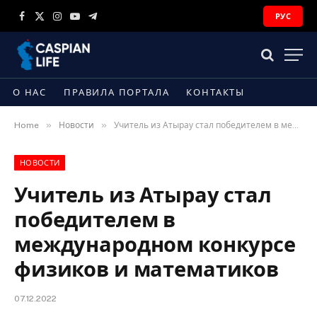
РУС
Facebook
X
Instagram
YouTube
Telegram
(Twitter)
О НАС
ПРАВИЛА ПОРТАЛА
КОНТАКТЫ
»
»
Home
Новости
Учитель из Атырау стал победителем в международном конкурсе физиков и математиков
НОВОСТИ
Учитель из Атырау стал
победителем в
международном конкурсе
физиков и математиков
07.12.2022