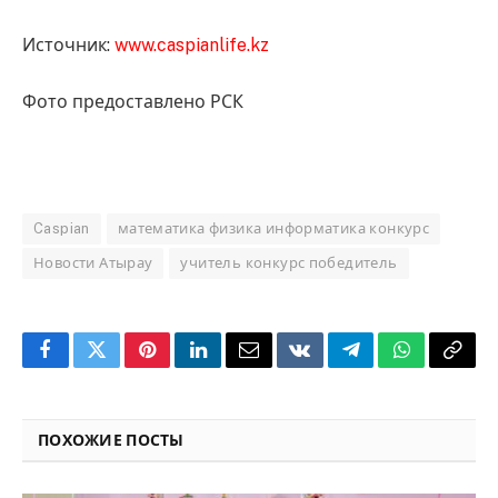
Источник:
www.caspianlife.kz
Фото предоставлено РСК
Caspian
математика физика информатика конкурс
Новости Атырау
учитель конкурс победитель
Facebook
Twitter
Pinterest
LinkedIn
Email
VKontakte
Telegram
WhatsApp
Copy
Link
ПОХОЖИЕ ПОСТЫ