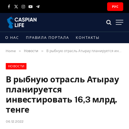
РУС
Facebook
X
Instagram
YouTube
Telegram
(Twitter)
О НАС
ПРАВИЛА ПОРТАЛА
КОНТАКТЫ
»
»
Home
Новости
В рыбную отрасль Атырау планируется инвестировать 16,3 млрд. тенге
НОВОСТИ
В рыбную отрасль Атырау
планируется
инвестировать 16,3 млрд.
тенге
06.12.2022