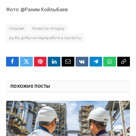
Фото: @Рахим Койлыбаев
Caspian
Новости Атырау
рыба добыча переработка проекты
Facebook
Twitter
Pinterest
LinkedIn
Email
VKontakte
Telegram
WhatsApp
Copy
Link
ПОХОЖИЕ ПОСТЫ