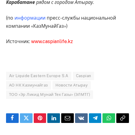
Карабатане
рядом с городом Атырау.
(по
информации
пресс-службы национальной
компании «КазМунайГаз»)
Источник:
www.caspianlife.kz
Air Liquide Eastern Europe S.A
Caspian
АО НК Казмунайгаз
Новости Атырау
ТОО «Эр Ликид Мунай Тех Газы» (ЭЛМТГ)
Facebook
Twitter
Pinterest
LinkedIn
Email
VKontakte
Telegram
WhatsApp
Copy
Link