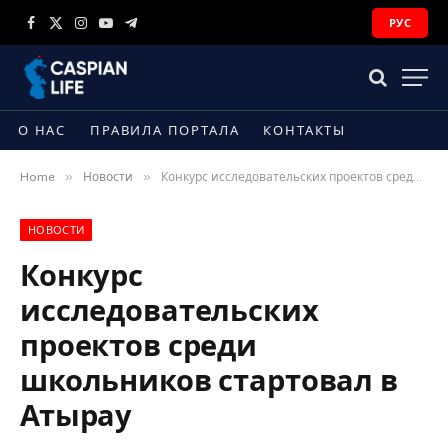
РУС
Facebook
X
Instagram
YouTube
Telegram
(Twitter)
О НАС
ПРАВИЛА ПОРТАЛА
КОНТАКТЫ
»
»
Home
Новости
Конкурс исследовательских проектов среди школьников стартовал в Атырау
НОВОСТИ
Конкурс
исследовательских
проектов среди
школьников стартовал в
Атырау