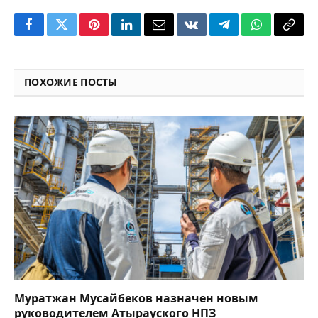
Facebook
Twitter
Pinterest
LinkedIn
Email
VKontakte
Telegram
WhatsApp
Copy
Link
ПОХОЖИЕ ПОСТЫ
Муратжан Мусайбеков назначен новым
руководителем Атырауского НПЗ