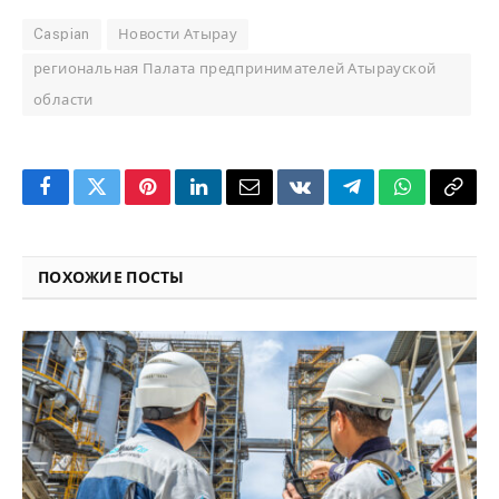
Caspian
Новости Атырау
региональная Палата предпринимателей Атырауской
области
Facebook
Twitter
Pinterest
LinkedIn
Email
VKontakte
Telegram
WhatsApp
Copy
Link
ПОХОЖИЕ ПОСТЫ