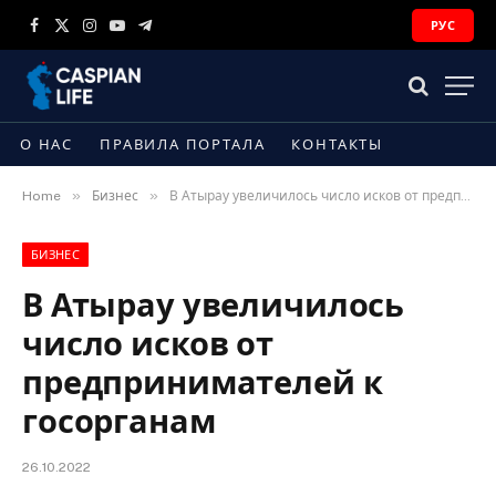
РУС
Facebook
X
Instagram
YouTube
Telegram
(Twitter)
О НАС
ПРАВИЛА ПОРТАЛА
КОНТАКТЫ
»
»
Home
Бизнес
В Атырау увеличилось число исков от предпринимателей к госорганам
БИЗНЕС
В Атырау увеличилось
число исков от
предпринимателей к
госорганам
26.10.2022