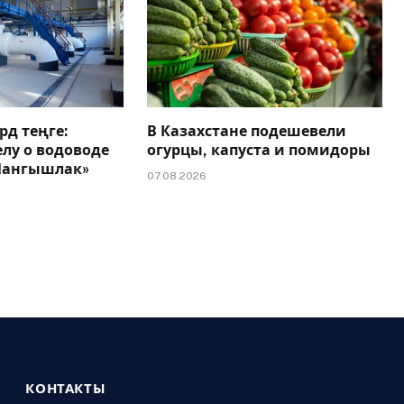
рд теңге:
В Казахстане подешевели
елу о водоводе
огурцы, капуста и помидоры
 Мангышлак»
07.08.2026
КОНТАКТЫ