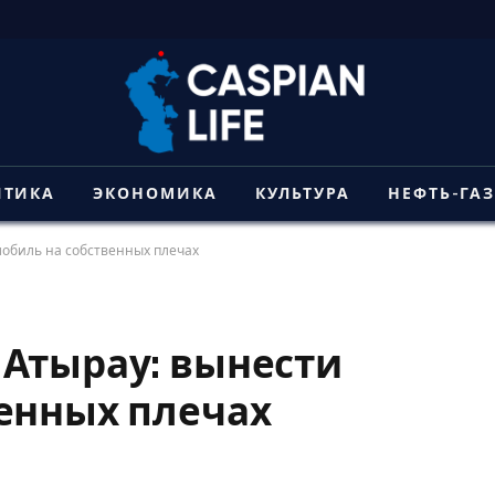
ИТИКА
ЭКОНОМИКА
КУЛЬТУРА
НЕФТЬ-ГА
мобиль на собственных плечах
 Атырау: вынести
енных плечах