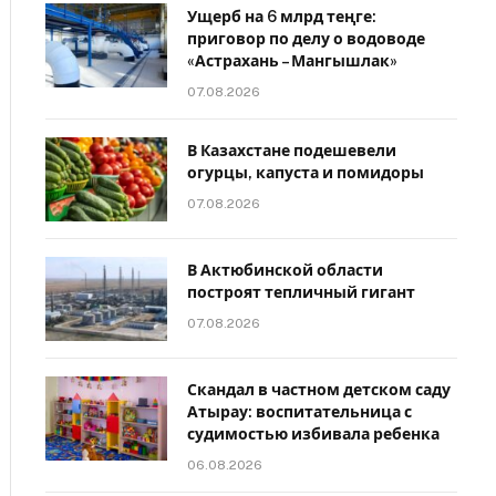
Ущерб на 6 млрд теңге:
приговор по делу о водоводе
«Астрахань – Мангышлак»
07.08.2026
В Казахстане подешевели
огурцы, капуста и помидоры
07.08.2026
В Актюбинской области
построят тепличный гигант
07.08.2026
Скандал в частном детском саду
Атырау: воспитательница с
судимостью избивала ребенка
06.08.2026