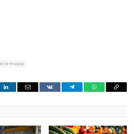
ости Атырау
t
LinkedIn
Email
VKontakte
Telegram
WhatsApp
Copy
Link