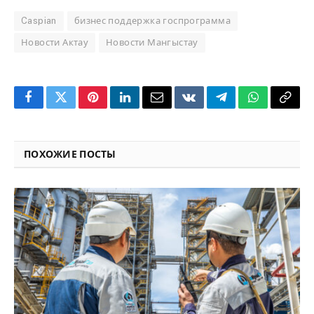
Caspian
бизнес поддержка госпрограмма
Новости Актау
Новости Мангыстау
Facebook
Twitter
Pinterest
LinkedIn
Email
VKontakte
Telegram
WhatsApp
Copy
Link
ПОХОЖИЕ ПОСТЫ