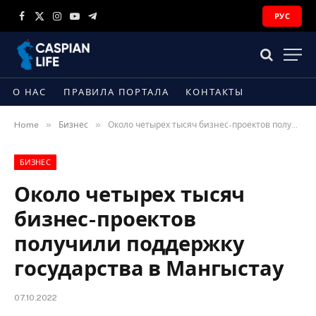
РУС
Facebook
X
Instagram
YouTube
Telegram
(Twitter)
О НАС
ПРАВИЛА ПОРТАЛА
КОНТАКТЫ
»
»
Home
Бизнес
Около четырех тысяч бизнес-проектов получили поддержку государства в Мангыстау
БИЗНЕС
Около четырех тысяч
бизнес-проектов
получили поддержку
государства в Мангыстау
07.10.2022