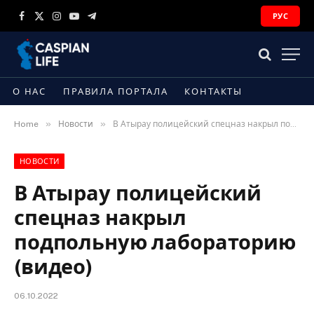
РУС
Facebook
X
Instagram
YouTube
Telegram
(Twitter)
О НАС
ПРАВИЛА ПОРТАЛА
КОНТАКТЫ
»
»
Home
Новости
В Атырау полицейский спецназ накрыл подпольную лабораторию (видео)
НОВОСТИ
В Атырау полицейский
спецназ накрыл
подпольную лабораторию
(видео)
06.10.2022