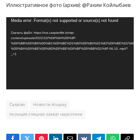
Иллюстративное фото (архив): @Рахим Койлыбаев
Видеоплеер
Media error: Format(s) not supported or source(s) not found
Скачать файл: https://rus.caspianlife.kz/wp-
content/uploads/2022/10/%D0%94%D0%9F-
%D0%BB%D0%B0%D0%B1%D0%BE%D1%80%D0%B0%D1%82%D0%BE%D1%80%D
%D0%BA%D0%BE%D0%BD%D0%BE%D0%BF%D0%BB%D1%8F-06.10..mp4?
_=1
Caspian
Новости Атырау
полиция спецназ захват наркотики