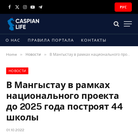
РУС
Facebook
X
Instagram
YouTube
Telegram
(Twitter)
О НАС
ПРАВИЛА ПОРТАЛА
КОНТАКТЫ
»
»
Home
Новости
В Мангыстау в рамках национального проекта до 2025 года построят 44 школы
НОВОСТИ
В Мангыстау в рамках
национального проекта
до 2025 года построят 44
школы
01.10.2022