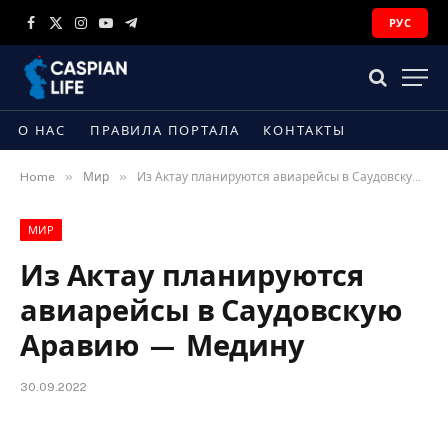
РУС
Facebook
X
Instagram
YouTube
Telegram
(Twitter)
О НАС
ПРАВИЛА ПОРТАЛА
КОНТАКТЫ
»
»
Home
Мир
Из Актау планируются авиарейсы в Саудовскую Аравию — Медину
МИР
Из Актау планируются
авиарейсы в Саудовскую
Аравию — Медину
30.09.2022