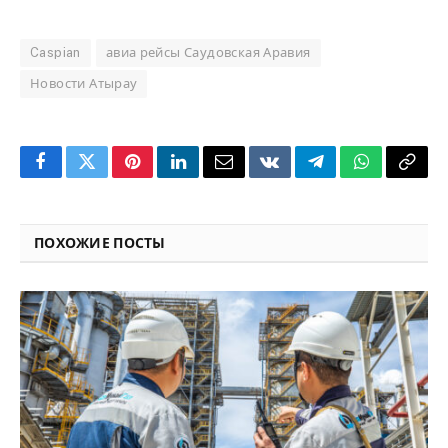
Caspian
авиа рейсы Саудовская Аравия
Новости Атырау
Facebook
Twitter
Pinterest
LinkedIn
Email
VKontakte
Telegram
WhatsApp
Copy
Link
ПОХОЖИЕ ПОСТЫ