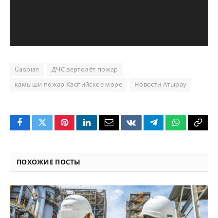
Caspian
ДЧС вертолёт пожар
камыши пожар Каспийское море
Новости Атырау
Facebook
Twitter
Pinterest
LinkedIn
Email
VKontakte
Telegram
WhatsApp
Copy
Link
ПОХОЖИЕ ПОСТЫ