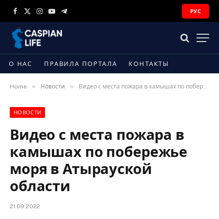
РУС
Facebook
X
Instagram
YouTube
Telegram
(Twitter)
О НАС
ПРАВИЛА ПОРТАЛА
КОНТАКТЫ
»
»
Home
Новости
Видео с места пожара в камышах по побережье моря в Атырауской области
НОВОСТИ
Видео с места пожара в
камышах по побережье
моря в Атырауской
области
21.09.2022