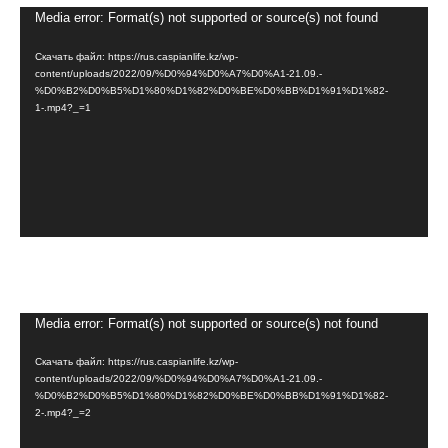
Видеоплеер
Media error: Format(s) not supported or source(s) not found
Скачать файл: https://rus.caspianlife.kz/wp-
content/uploads/2022/09/%D0%94%D0%A7%D0%A1-21.09.-
%D0%B2%D0%B5%D1%80%D1%82%D0%BE%D0%BB%D1%91%D1%82-
1-.mp4?_=1
Видеоплеер
Media error: Format(s) not supported or source(s) not found
Скачать файл: https://rus.caspianlife.kz/wp-
content/uploads/2022/09/%D0%94%D0%A7%D0%A1-21.09.-
%D0%B2%D0%B5%D1%80%D1%82%D0%BE%D0%BB%D1%91%D1%82-
2-.mp4?_=2