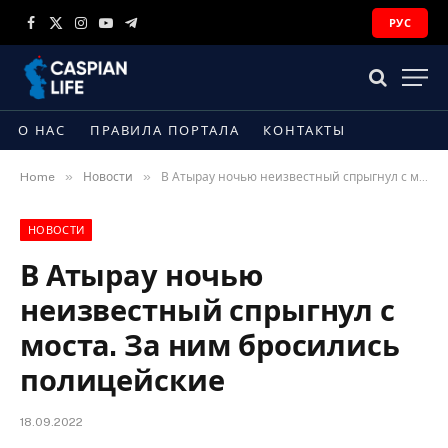
РУС
Facebook
X
Instagram
YouTube
Telegram
(Twitter)
О НАС
ПРАВИЛА ПОРТАЛА
КОНТАКТЫ
»
»
Home
Новости
В Атырау ночью неизвестный спрыгнул с моста. За ним бросились полицейские
НОВОСТИ
В Атырау ночью
неизвестный спрыгнул с
моста. За ним бросились
полицейские
18.09.2022