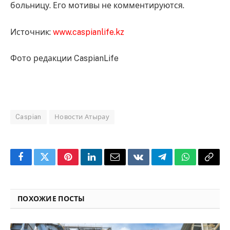
больницу. Его мотивы не комментируются.
Источник:
www.caspianlife.kz
Фото редакции CaspianLife
Caspian
Новости Атырау
Facebook
Twitter
Pinterest
LinkedIn
Email
VKontakte
Telegram
WhatsApp
Copy
Link
ПОХОЖИЕ ПОСТЫ