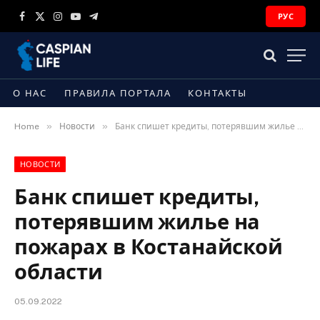
РУС
Facebook
X
Instagram
YouTube
Telegram
(Twitter)
О НАС
ПРАВИЛА ПОРТАЛА
КОНТАКТЫ
»
»
Home
Новости
Банк спишет кредиты, потерявшим жилье на пожарах в Костанайской области
НОВОСТИ
Банк спишет кредиты,
потерявшим жилье на
пожарах в Костанайской
области
05.09.2022