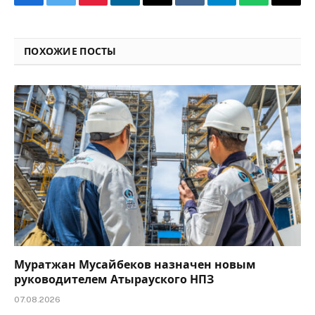
Facebook
Twitter
Pinterest
LinkedIn
Email
VKontakte
Telegram
WhatsApp
Copy
Link
ПОХОЖИЕ ПОСТЫ
Муратжан Мусайбеков назначен новым
руководителем Атырауского НПЗ
07.08.2026