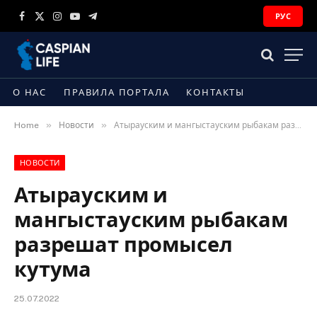
РУС
Facebook
X
Instagram
YouTube
Telegram
(Twitter)
О НАС
ПРАВИЛА ПОРТАЛА
КОНТАКТЫ
»
»
Home
Новости
Атырауским и мангыстауским рыбакам разрешат промысел кутума
НОВОСТИ
Атырауским и
мангыстауским рыбакам
разрешат промысел
кутума
25.07.2022