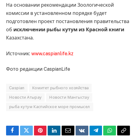
На основании рекомендации Зоологической
комиссии в установленном порядке будет
подготовлен проект постановления правительства
об
исключении рыбы кутум из Красной книги
Казахстана.
Источник:
www.caspianlife.kz
Фото редакции CaspianLife
Caspian
Комитет рыбного хозяйства
Новости Атырау
Новости Мангыстау
рыба кутум Каспийское море промысел
Facebook
Twitter
Pinterest
LinkedIn
Email
VKontakte
Telegram
WhatsApp
Copy