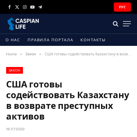
РУС
Facebook
X
Instagram
YouTube
Telegram
(Twitter)
О НАС
ПРАВИЛА ПОРТАЛА
КОНТАКТЫ
»
»
Home
Закон
США готовы содействовать Казахстану в возврате преступных активов
ЗАКОН
США готовы
содействовать Казахстану
в возврате преступных
активов
19.07.2022