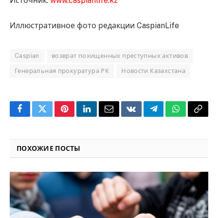
Источник:
www.caspianlife.kz
Иллюстративное фото редакции CaspianLife
Caspian
возврат похищенных преступных активов
Генеральная прокуратура РК
Новости Казахстана
Facebook
Twitter
Pinterest
LinkedIn
Email
VKontakte
Telegram
WhatsApp
Copy
Link
ПОХОЖИЕ ПОСТЫ